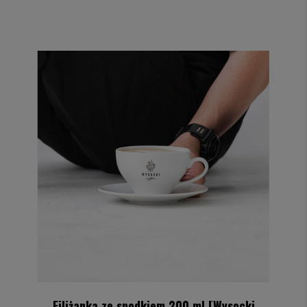
Filiżanka ze spodkiem 200 ml [Wysocki