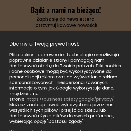
Bądź z nami na bieżąco!
Zapisz się do newslettera
i otrzymuj kawowe nowości!
Dbamy o Twoją prywatność
Pliki cookies i pokrewne im technologie umożliwiają
ZAPISZ SIĘ
poprawne działanie strony i pomagają nam
dostosować ofertę do Twoich potrzeb. Pliki cookies
i dane osobowe mogą być wykorzystywane do
personalizacji reklam oraz do wyświetlania reklam
spersonalizowanych i niespersonalizowanych.
Informacje o tym, jak Google wykorzystuje dane,
znajdziesz na
Informacje
stronie:
https://business.safety.google/privacy/
.
Możesz zaakceptować wykorzystanie przez nas
wszystkich tych plików i przejść do sklepu lub
Pomoc
dostosować użycie plików do swoich preferencji,
wybierając opcję "Dostosuj zgody".
Kategorie