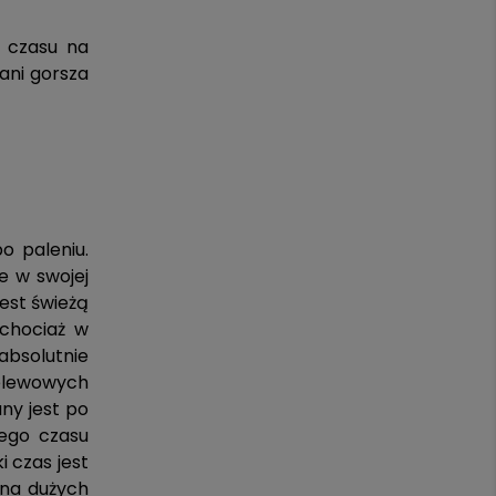
e czasu na
ani gorsza
o paleniu.
e w swojej
jest świeżą
 chociaż w
absolutnie
zelewowych
ny jest po
zego czasu
 czas jest
 na dużych