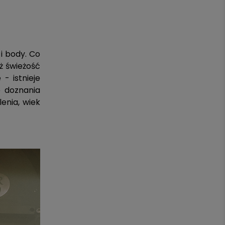
i body. Co
aż świeżość
- istnieje
e doznania
enia, wiek