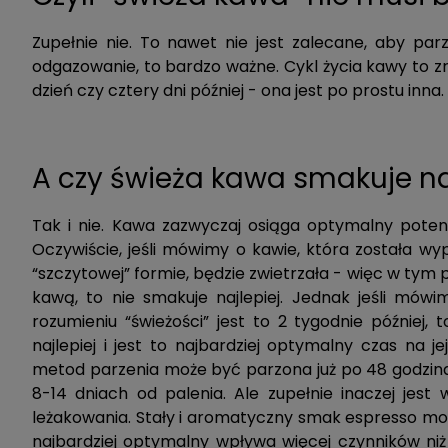
Zupełnie nie. To nawet nie jest zalecane, aby pa
odgazowanie, to bardzo ważne. Cykl życia kawy to zr
dzień czy cztery dni później - ona jest po prostu inna.
A czy świeża kawa smakuje na
Tak i nie. Kawa zazwyczaj osiąga optymalny poten
Oczywiście, jeśli mówimy o kawie, która została wyp
“szczytowej” formie, będzie zwietrzała - więc w tym 
kawą, to nie smakuje najlepiej. Jednak jeśli mów
rozumieniu “świeżości” jest to 2 tygodnie później
najlepiej i jest to najbardziej optymalny czas na
metod parzenia może być parzona już po 48 godzina
8-14 dniach od palenia. Ale zupełnie inaczej jes
leżakowania. Stały i aromatyczny smak espresso możn
najbardziej optymalny wpływa więcej czynników ni