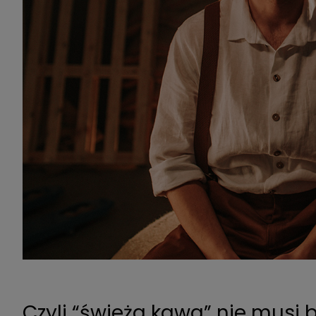
Czyli “świeża kawa” nie musi