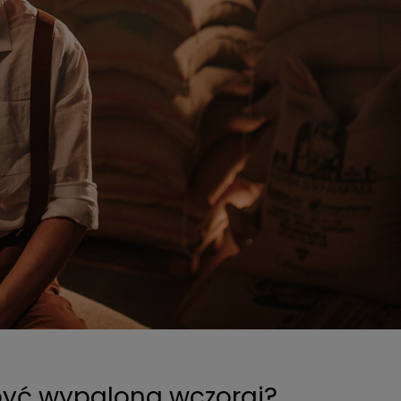
 być wypalona wczoraj?