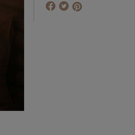
mielenie, czas parzenia i sposób
podania, aby uzyskać lekki, owocowy
napar na lato.