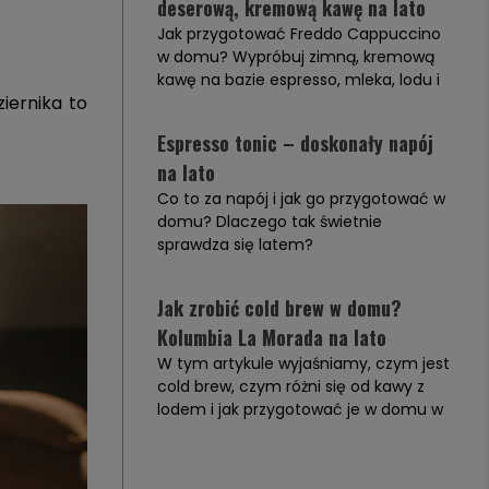
deserową, kremową kawę na lato
Jak przygotować Freddo Cappuccino
w domu? Wypróbuj zimną, kremową
kawę na bazie espresso, mleka, lodu i
iernika to
puszystej pianki. Dowiedz się, czym ten
napój różni się od iced latte i cold
Espresso tonic – doskonały napój
brew, jaka kawa dobrze się tu
na lato
sprawdza oraz jak zrobić wersję
klasyczną albo bardziej deserową.
Co to za napój i jak go przygotować w
domu? Dlaczego tak świetnie
sprawdza się latem?
Poznaj nasze wskazówki do zrobienia
świetnego espresso toniku.
Jak zrobić cold brew w domu?
Kolumbia La Morada na lato
W tym artykule wyjaśniamy, czym jest
cold brew, czym różni się od kawy z
lodem i jak przygotować je w domu w
prosty, powtarzalny sposób. Na
przykładzie Kolumbii La Morada
pokazujemy, jak dobrać proporcje,