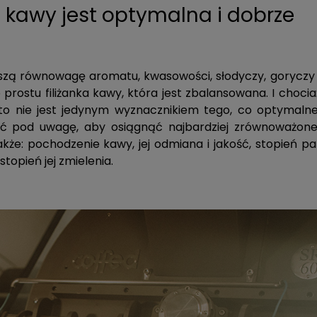
a kawy jest optymalna i dobrze
kszą równowagę aromatu, kwasowości, słodyczy, goryczy 
po prostu filiżanka kawy, która jest zbalansowana. I choci
o nie jest jedynym wyznacznikiem tego, co optymalne 
ąć pod uwagę, aby osiągnąć najbardziej zrównoważon
że: pochodzenie kawy, jej odmiana i jakość, stopień pal
opień jej zmielenia.