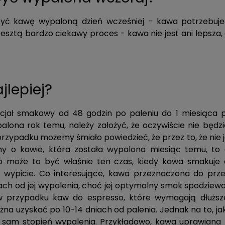
rzyć kawę wypaloną dzień wcześniej - kawa potrzebuj
esztą bardzo ciekawy proces - kawa nie jest ani lepsza, 
jlepiej?
cjał smakowy od 48 godzin po paleniu do 1 miesiąca p
alona rok temu, należy założyć, że oczywiście nie będzi
przypadku możemy śmiało powiedzieć, że przez to, że nie 
imy o kawie, która została wypalona miesiąc temu, to
, to może to być właśnie ten czas, kiedy kawa smakuje 
 jej wypicie. Co interesujące, kawa przeznaczona do pr
ch od jej wypalenia, choć jej optymalny smak spodziewa
t w przypadku kaw do espresso, które wymagają dłużs
a uzyskać po 10-14 dniach od palenia. Jednak na to, jaki
ż sam stopień wypalenia. Przykładowo, kawa uprawiana